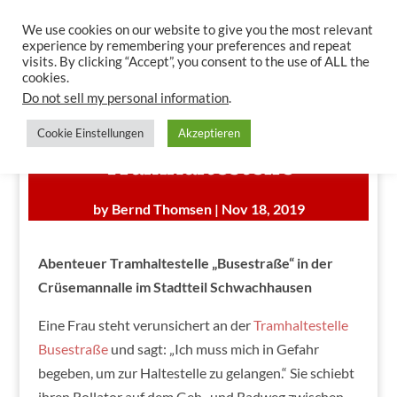
We use cookies on our website to give you the most relevant
experience by remembering your preferences and repeat
visits. By clicking “Accept”, you consent to the use of ALL the
cookies.
Do not sell my personal information
.
Abenteuer
Cookie Einstellungen
Akzeptieren
Tramhaltestelle
by
Bernd Thomsen
|
Nov 18, 2019
Abenteuer Tramhaltestelle „Busestraße“ in der
Crüsemannalle im Stadtteil Schwachhausen
Eine Frau steht verunsichert an der
Tramhaltestelle
Busestraße
und sagt: „Ich muss mich in Gefahr
begeben, um zur Haltestelle zu gelangen.“ Sie schiebt
ihren Rollator auf dem Geh- und Radweg zwischen