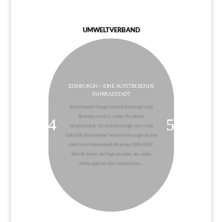
UMWELTVERBAND
EDINBURGH – EINE AUFSTREBENDE
FAHRRADSTADT
Schottlands Hauptstadt Edinburgh und
Bremen sind in vielen Punkten
vergleichbar. So ist Edinburgh mit rund
560.000 Einwohner*innen fast so groß wie
die Freie Hansestadt Bremen (584.000).
Wie Bremen verfügt sie über ein altes
Hafengebiet, das inzwischen...