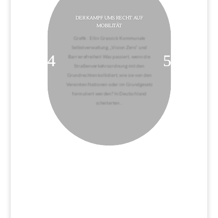
DER KAMPF UMS RECHT AUF
MOBILITÄT
Grafik : Ellin Grassick Kommunale
Selbstverwaltung, „Vision Zero“ und
Barrierefreiheit Was passiert, wenn die
Straßenverkehrsordnung mit den
Grundrechten kollidiert, wie sie von den
Vereinten Nationen oder im Grundgesetz
formuliert werden? In Deutschland
scheiterten...