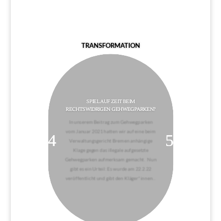
TRANSFORMATION
SPIEL AUF ZEIT BEIM
RECHTSWIDRIGEN GEHWEGPARKEN?
In unserem Beitrag zum Gehwegparken
vom Januar 2021 hatten wir auf eine beim
Verwaltungsgericht Bremen anhängige
Klage gegen das illegale aufgesetzte
Gehwegparken aufmerksam gemacht. Nun
gibt es ein Urteil: Es wurde am 22.2.22
veröffentlicht und gibt den Kläger*innen...