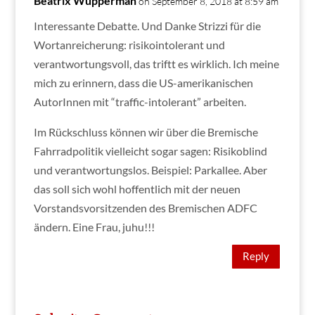
Beatrix Wupperman
on September 8, 2018 at 8:59 am
Interessante Debatte. Und Danke Strizzi für die
Wortanreicherung: risikointolerant und
verantwortungsvoll, das triftt es wirklich. Ich meine
mich zu erinnern, dass die US-amerikanischen
AutorInnen mit “traffic-intolerant” arbeiten.
Im Rückschluss können wir über die Bremische
Fahrradpolitik vielleicht sogar sagen: Risikoblind
und verantwortungslos. Beispiel: Parkallee. Aber
das soll sich wohl hoffentlich mit der neuen
Vorstandsvorsitzenden des Bremischen ADFC
ändern. Eine Frau, juhu!!!
Reply