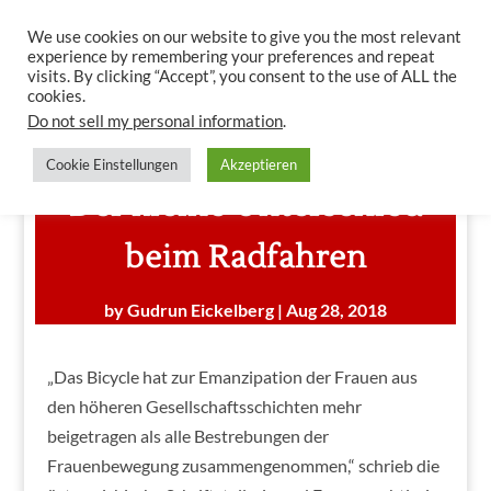
We use cookies on our website to give you the most relevant
experience by remembering your preferences and repeat
visits. By clicking “Accept”, you consent to the use of ALL the
cookies.
Do not sell my personal information
.
Männer und Frauen –
Cookie Einstellungen
Akzeptieren
Der kleine Unterschied
beim Radfahren
by
Gudrun Eickelberg
|
Aug 28, 2018
„Das Bicycle hat zur Emanzipation der Frauen aus
den höheren Gesellschaftsschichten mehr
beigetragen als alle Bestrebungen der
Frauenbewegung zusammengenommen,“ schrieb die