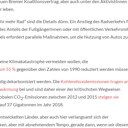
euen Bremer Koalitionsvertrag, aber auch unter den AktivistInnen
r leben.
r mehr Rad” sind die Details dünn. Ein Anstieg des Radverkehrs f
s Anteils der FußgängerInnen oder mit öffentlichen Verkehrsmit
ls erfordert parallele Maßnahmen, um die Nutzung von Autos zu
r eine Klimakatastrophe vermeiden wollen, die
 um 55 %
gegenüber den Zahlen von 1990 reduziert werden müsse
ndig dekarbonisiert werden. Die
Kohlendioxidemissionen tragen a
Erwärmung
bei und sind daher einer der kritischsten Wegweiser.
globalen CO
-Emissionen zwischen 2012 und 2015
steigen sie
2
 auf 37 Gigatonnen im Jahr 2018.
entwickelten Länder, aber auch hier verlangsamt sich der
inken, aber mit abnehmendem Tempo, gerade dann, wenn wir diese