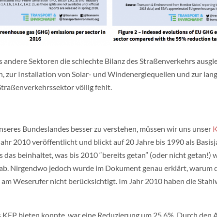
ss andere Sektoren die schlechte Bilanz des Straßenverkehrs ausglei
 zur Installation von Solar- und Windenergiequellen und zur la
Straßenverkehrssektor völlig fehlt.
unseres Bundeslandes besser zu verstehen, müssen wir uns unser
K
hr 2010 veröffentlicht und blickt auf 20 Jahre bis 1990 als Basisj
 es das beinhaltet, was bis 2010 “bereits getan” (oder nicht getan!
 ab. Nirgendwo jedoch wurde im Dokument genau erklärt, warum 
ke am Weserufer nicht berücksichtigt. Im Jahr 2010 haben die St
s KEP bieten konnte, war eine Reduzierung um 25,6%. Durch den Au