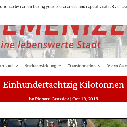
erience by remembering your preferences and repeat visits. By click
struktur
Stadtentwicklung
Transformation
Video Gale
Einhundertachtzig Kilotonnen
by
Richard Grassick
|
Oct 13, 2019