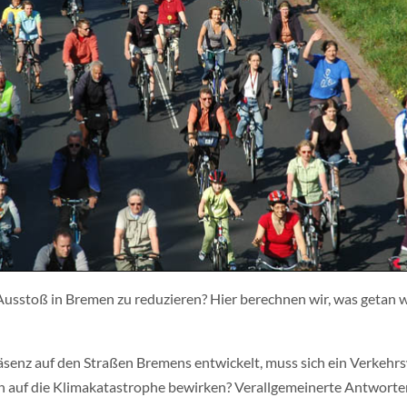
sstoß in Bremen zu reduzieren? Hier berechnen wir, was getan wu
räsenz auf den Straßen Bremens entwickelt, muss sich ein Verkehr
n auf die Klimakatastrophe bewirken? Verallgemeinerte Antworten 