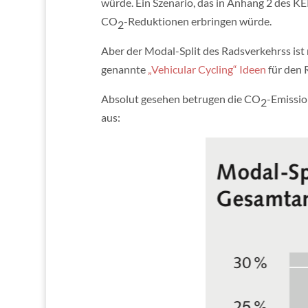
würde. Ein Szenario, das in Anhang 2 des KEP
CO
-Reduktionen erbringen würde.
2
Aber der Modal-Split des Radsverkehrss ist
genannte
„Vehicular Cycling“ Ideen
für den R
Absolut gesehen betrugen die CO
-Emissio
2
aus: