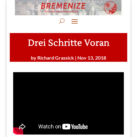
Drei Schritte Voran
by
Richard Grassick
|
Nov 13, 2018