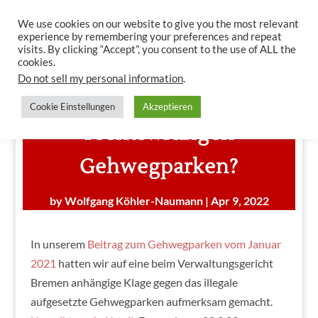
We use cookies on our website to give you the most relevant
experience by remembering your preferences and repeat
visits. By clicking “Accept”, you consent to the use of ALL the
cookies.
Do not sell my personal information
.
Spiel auf Zeit beim
Cookie Einstellungen
Akzeptieren
rechtswidrigen
Gehwegparken?
by
Wolfgang Köhler-Naumann
|
Apr 9, 2022
In unserem
Beitrag zum Gehwegparken vom Januar
2021
hatten wir auf eine beim Verwaltungsgericht
Bremen anhängige Klage gegen das illegale
aufgesetzte Gehwegparken aufmerksam gemacht.