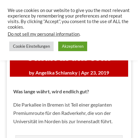
We use cookies on our website to give you the most relevant
experience by remembering your preferences and repeat
visits. By clicking “Accept”, you consent to the use of ALL the
cookies.
Do not sell my personal information
.
Parkallee in Bremen: Ein
Cookie Einstellungen
Akzeptieren
Schuss in den Ofen
by
Angelika Schlansky
|
Apr 23, 2019
Was lange währt, wird endlich gut?
Die Parkallee in Bremen ist Teil einer geplanten
Premiumroute für den Radverkehr, die von der
Universität im Norden bis zur Innenstadt führt.