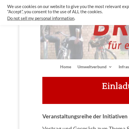
We use cookies on our website to give you the most relevant exp
“Accept”, you consent to the use of ALL the cookies.
Do not sell my personal information
.
Home
Umweltverbund
Infra
Einlad
Veranstaltungsreihe
der
Initiativen 
Vortrag und Gespräch zum Thema St