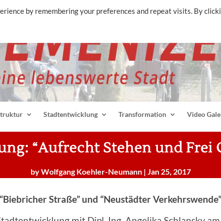
erience by remembering your preferences and repeat visits. By click
struktur
Stadtentwicklung
Transformation
Video Gale
ung: “Aufrecht Stehen und Frei
by
Wolfgang Koehler-Neumann
|
Jan 25, 2017
“
Biebricher Straße” und “
Neustädter Verkehrswende
adtentwicklung mit Dipl. Ing. Angelika Schlansky am