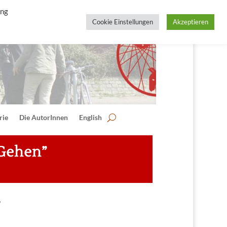
ing
Cookie Einstellungen
Akzeptieren
rie
Die AutorInnen
English
 Gehen”
”