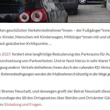
ten geschützten Verkehrsteilnehmer*innen – der Fußgänger*innen
 Kinder, Menschen mit Kinderwagen, Mitbürger*innen mit und ohn
lfach geäußerten Kritikpunkte …
n 2025
fordert eine langfristige Reduzierung des Parkraums für Au
chsetzung von Parkverboten. Und er fasst hierzu in sehr klare
tigung anderer Verkehrsteilnehmer/innen durch den ruhenden Kfz-Verkeh
en Rahmenbedingungen werden die Maßnahmen frühzeitig in die Wege ge
er Bremer Neustadt, und deswegen greift der Beirat Neustadt dies
rundlage des §8 des Ortsgesetzes über Beiräte und Ortsämter Gäs
in:
Einladung und Fragen
.