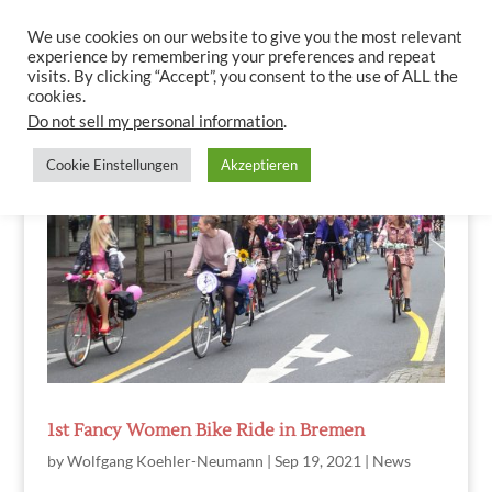
We use cookies on our website to give you the most relevant
experience by remembering your preferences and repeat
visits. By clicking “Accept”, you consent to the use of ALL the
cookies.
Do not sell my personal information
.
Cookie Einstellungen
Akzeptieren
1st Fancy Women Bike Ride in Bremen
by
Wolfgang Koehler-Neumann
|
Sep 19, 2021
|
News