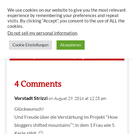
We use cookies on our website to give you the most relevant
experience by remembering your preferences and repeat
visits. By clicking “Accept”, you consent to the use of ALL the
cookies.
Do not sell my personal information
.
Wir Sind Online!
Cookie Einstellungen
Akzeptieren
by
Richard Grassick
|
Aug 28, 2016
4 Comments
Vorstadt Strizzi
on August 29, 2016 at 12:25 pm
Glückwunsch!
Und Freude über die Verstärkung im Projekt “How
bloggers shifted mountains”*, in dem 1 Frau wie 5
Kerle zählt. 🙂