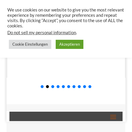
We use cookies on our website to give you the most relevant
experience by remembering your preferences and repeat
visits. By clicking “Accept”, you consent to the use of ALL the
cookies.
Do not sell my personal information
.
Cookie Einstellungen
Akzeptieren
Der Kampf ums Recht auf Mobilität
Was passiert, wenn die Straßenverkehrsordnung mit den Grundrechten kollidiert, wie sie von den Vereinten Nationen oder im Grundgesetz formuliert werden? In Deutschland scheiterten die
Vorschläge des Verordnungsgebers zur Lösung des Problems im Bundesrat am 24. November 2023. Hier erklären wir einige der Widersprüche und was getan werden sollte und könnte.
Stadtentwicklung
,
Verkehrsrecht
Mehr